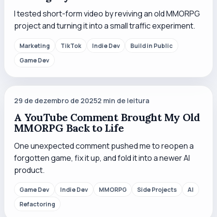
I tested short-form video by reviving an old MMORPG
project and turning it into a small traffic experiment.
Marketing
TikTok
Indie Dev
Build in Public
Game Dev
29 de dezembro de 2025
2
min de leitura
A YouTube Comment Brought My Old
MMORPG Back to Life
One unexpected comment pushed me to reopen a
forgotten game, fix it up, and fold it into a newer AI
product.
Game Dev
Indie Dev
MMORPG
Side Projects
AI
Refactoring