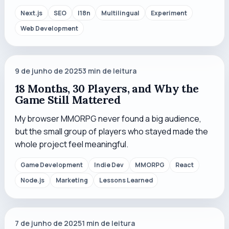
Next.js
SEO
I18n
Multilingual
Experiment
Web Development
9 de junho de 2025
3
min de leitura
18 Months, 30 Players, and Why the
Game Still Mattered
My browser MMORPG never found a big audience,
but the small group of players who stayed made the
whole project feel meaningful.
Game Development
Indie Dev
MMORPG
React
Node.js
Marketing
Lessons Learned
7 de junho de 2025
1
min de leitura