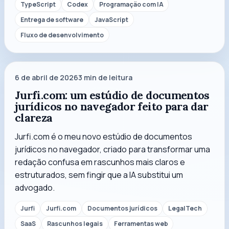
TypeScript
Codex
Programação com IA
Entrega de software
JavaScript
Fluxo de desenvolvimento
6 de abril de 2026
3
min de leitura
Jurfi.com: um estúdio de documentos
jurídicos no navegador feito para dar
clareza
Jurfi.com é o meu novo estúdio de documentos
jurídicos no navegador, criado para transformar uma
redação confusa em rascunhos mais claros e
estruturados, sem fingir que a IA substitui um
advogado.
Jurfi
Jurfi.com
Documentos jurídicos
LegalTech
SaaS
Rascunhos legais
Ferramentas web