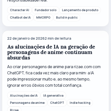
responsabilidade real.
Character AI
Fundador solo
Lançamento de produto
Chatbot de IA
MMORPG
Build in public
22 de janeiro de 2026
2
min de leitura
As alucinações de IA na geração de
personagens de anime continuam
absurdas
Ao criar personagens de anime para rizae.com com
ChatGPT, fica cada vez mais claro para mim: a IA
pode impressionar muito e, ao mesmo tempo,
ignorar erros óbvios com total confiança.
Alucinações de IA
IA generativa
Personagens de anime
ChatGPT
Indie hacking
Rizae