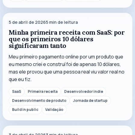
5 de abril de 2026
5
min de leitura
Minha primeira receita com SaaS: por
que os primeiros 10 dólares
significaram tanto
Meu primeiro pagamento online por um produto que
eu mesmo criei e construí foi de apenas 10 dólares,
mas ele provou que uma pessoa real viu valor real no
que eu fiz.
SaaS
Primeira receita
Desenvolvedor indie
Desenvolvimento de produto
Jornada de startup
Build in public
Validação
3 de abril de 2026
3
min de leitura