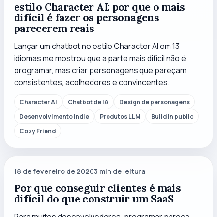
estilo Character AI: por que o mais
difícil é fazer os personagens
parecerem reais
Lançar um chatbot no estilo Character AI em 13
idiomas me mostrou que a parte mais difícil não é
programar, mas criar personagens que pareçam
consistentes, acolhedores e convincentes.
Character AI
Chatbot de IA
Design de personagens
Desenvolvimento indie
Produtos LLM
Build in public
Cozy Friend
18 de fevereiro de 2026
3
min de leitura
Por que conseguir clientes é mais
difícil do que construir um SaaS
Para muitos desenvolvedores, programar parece