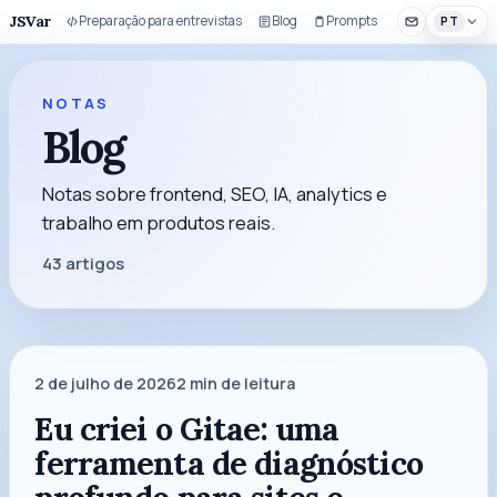
JSVar
Preparação para entrevistas
Blog
Prompts
Componentes 
PT
NOTAS
Blog
Notas sobre frontend, SEO, IA, analytics e
trabalho em produtos reais.
43
artigos
2 de julho de 2026
2
min de leitura
Eu criei o Gitae: uma
ferramenta de diagnóstico