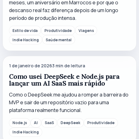
meses, um aniversário em Marrocos e por que o
descanso real faz diferença depois de um longo
período de produção intensa.
Estilo de vida
Produtividade
Viagens
Indie Hacking
Saúde mental
1 de janeiro de 2026
3
min de leitura
Como usei DeepSeek e Node.js para
lançar um AI SaaS mais rápido
Como o DeepSeek me ajudou a romper a barreira do
MVP e sair de um repositório vazio para uma
plataforma realmente funcional.
Node.js
AI
SaaS
DeepSeek
Produtividade
Indie Hacking