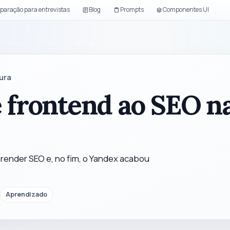
paração para entrevistas
Blog
Prompts
Componentes UI
tura
e frontend ao SEO n
prender SEO e, no fim, o Yandex acabou
Aprendizado