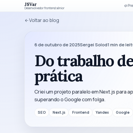
JSVar
Pre
Desenvolvedor frontend sénior
Voltar ao blog
6 de outubro de 2025
Sergei Solod
1
min de lei
Do trabalho d
prática
Criei um projeto paralelo em Next.js para a
superando o Google com folga.
SEO
Next.js
Frontend
Yandex
Google