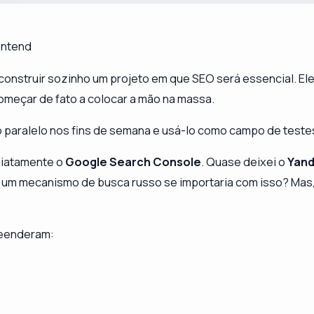
ontend
construir sozinho um projeto em que SEO será essencial. El
começar de fato a
colocar a mão na massa
.
to paralelo nos fins de semana e usá-lo como campo de teste
ediatamente o
Google Search Console
. Quase deixei o
Yan
e um mecanismo de busca russo se importaria com isso? Mas,
reenderam: