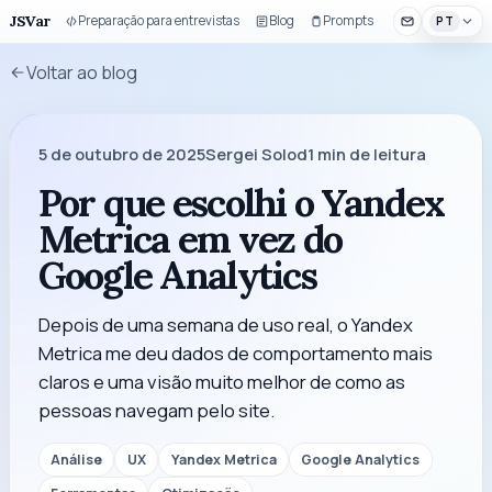
JSVar
Preparação para entrevistas
Blog
Prompts
Componentes 
PT
Voltar ao blog
5 de outubro de 2025
Sergei Solod
1
min de leitura
Por que escolhi o Yandex
Metrica em vez do
Google Analytics
Depois de uma semana de uso real, o Yandex
Metrica me deu dados de comportamento mais
claros e uma visão muito melhor de como as
pessoas navegam pelo site.
Análise
UX
Yandex Metrica
Google Analytics