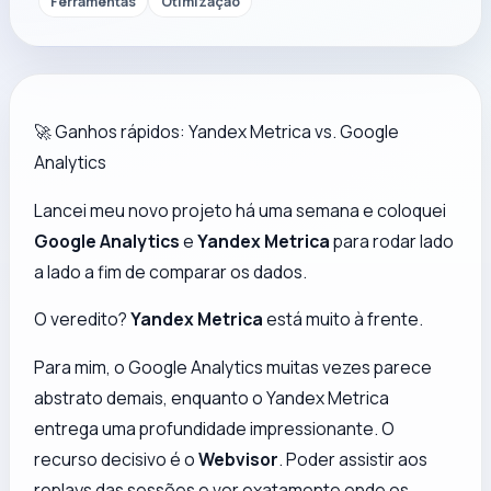
Ferramentas
Otimização
🚀 Ganhos rápidos: Yandex Metrica vs. Google
Analytics
Lancei meu novo projeto há uma semana e coloquei
Google Analytics
e
Yandex Metrica
para rodar lado
a lado a fim de comparar os dados.
O veredito?
Yandex Metrica
está muito à frente.
Para mim, o Google Analytics muitas vezes parece
abstrato demais, enquanto o Yandex Metrica
entrega uma profundidade impressionante. O
recurso decisivo é o
Webvisor
. Poder assistir aos
replays das sessões e ver
exatamente
onde os