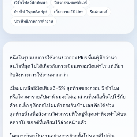
เวิร์กโฟลว์นักพัฒนา
วิศวกรรมซอฟต์แวร์
ย้ายไป TypeScript
เก็บกวาด ESLint
รีแฟกเตอร์
ประสิทธิภาพการทำงาน
หนึ่งในรูปแบบการใช้งาน Codex Plus ที่ผมรู้สึกว่าน่า
สนใจที่สุด ไม่ได้เกี่ยวกับการเขียนพรอมป์ตเท่าไร แต่เกี่ยว
กับจังหวะการใช้งานมากกว่า
เมื่อผมเหลือลิมิตเพียง 3–5% สุดท้ายของกรอบ 5 ชั่วโมง
หรือโควตารายสัปดาห์ ผมจะไม่เอาส่วนที่เหลือนั้นไปใช้กับ
คำขอเล็ก ๆ อีกต่อไป ผมทำตรงกันข้ามเลย คือใช้ช่วง
สุดท้ายนั้นเพื่อสั่งงานวิศวกรรมที่ใหญ่ที่สุดเท่าที่จะทำได้บน
หลายโปรเจกต์ที่เตรียมไว้ล่วงหน้าแล้ว
โดยมากก็จะเป็นงานอย่างการย้ายทั้งโปรเจกต์ไปเป็น