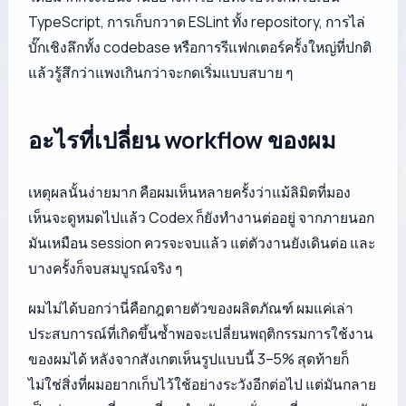
TypeScript, การเก็บกวาด ESLint ทั้ง repository, การไล่
บั๊กเชิงลึกทั้ง codebase หรือการรีแฟกเตอร์ครั้งใหญ่ที่ปกติ
แล้วรู้สึกว่าแพงเกินกว่าจะกดเริ่มแบบสบาย ๆ
อะไรที่เปลี่ยน workflow ของผม
เหตุผลนั้นง่ายมาก คือผมเห็นหลายครั้งว่าแม้ลิมิตที่มอง
เห็นจะดูหมดไปแล้ว Codex ก็ยังทำงานต่ออยู่ จากภายนอก
มันเหมือน session ควรจะจบแล้ว แต่ตัวงานยังเดินต่อ และ
บางครั้งก็จบสมบูรณ์จริง ๆ
ผมไม่ได้บอกว่านี่คือกฎตายตัวของผลิตภัณฑ์ ผมแค่เล่า
ประสบการณ์ที่เกิดขึ้นซ้ำพอจะเปลี่ยนพฤติกรรมการใช้งาน
ของผมได้ หลังจากสังเกตเห็นรูปแบบนี้ 3–5% สุดท้ายก็
ไม่ใช่สิ่งที่ผมอยากเก็บไว้ใช้อย่างระวังอีกต่อไป แต่มันกลาย