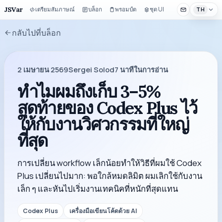
JSVar
เตรียมสัมภาษณ์
บล็อก
พรอมป์ต
ชุด UI
TH
กลับไปที่บล็อก
2 เมษายน 2569
Sergei Solod
7
นาทีในการอ่าน
ทำไมผมถึงเก็บ 3–5%
สุดท้ายของ Codex Plus ไว้
ให้กับงานวิศวกรรมที่ใหญ่
ที่สุด
การเปลี่ยน workflow เล็กน้อยทำให้วิธีที่ผมใช้ Codex
Plus เปลี่ยนไปมาก: พอใกล้หมดลิมิต ผมเลิกใช้กับงาน
เล็ก ๆ และหันไปเริ่มงานเทคนิคที่หนักที่สุดแทน
Codex Plus
เครื่องมือเขียนโค้ดด้วย AI