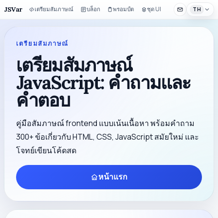
JSVar
เตรียมสัมภาษณ์
บล็อก
พรอมป์ต
ชุด UI
TH
เตรียมสัมภาษณ์
เตรียมสัมภาษณ์
JavaScript: คำถามและ
คำตอบ
คู่มือสัมภาษณ์ frontend แบบเน้นเนื้อหา พร้อมคำถาม
300+ ข้อเกี่ยวกับ HTML, CSS, JavaScript สมัยใหม่ และ
โจทย์เขียนโค้ดสด
หน้าแรก