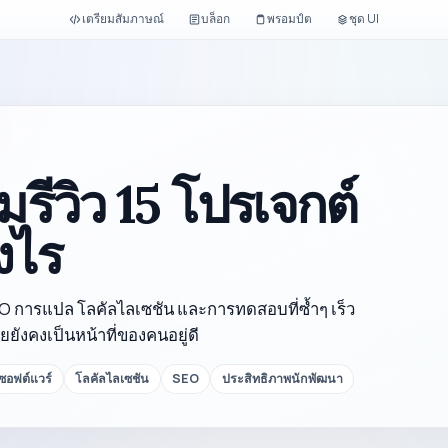
เตรียมสัมภาษณ์
บล็อก
พรอมป์ต
ชุด UI
รีวิว 15 โปรเจกต์
งไร
EO การแปล โลคัลไลเซชัน และการทดสอบที่ซ้ำๆ เร็ว
ยังคงเป็นหน้าที่ของคนอยู่ดี
อฟต์แวร์
โลคัลไลเซชัน
SEO
ประสิทธิภาพนักพัฒนา