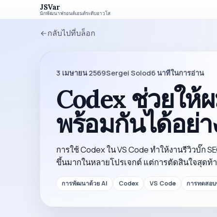
JSVar
นักพัฒนาฟรอนต์เอนด์ระดับอาวุโส
กลับไปที่บล็อก
3 เมษายน 2569
Sergei Solod
6
นาทีในการอ่าน
Codex ช่วยให้ผม
พร้อมกันได้อย่า
การใช้ Codex ใน VS Code ทำให้งานรีวิวบั๊ก S
ขึ้นมากในหลายโปรเจกต์ แต่การตัดสินใจสุดท้าย
การพัฒนาด้วย AI
Codex
VS Code
การทดสอบซ