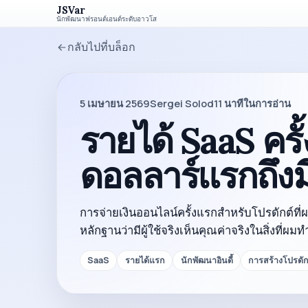
JSVar
นักพัฒนาฟรอนต์เอนด์ระดับอาวุโส
กลับไปที่บล็อก
5 เมษายน 2569
Sergei Solod
11
นาทีในการอ่าน
รายได้ SaaS คร
ดอลลาร์แรกถึ
การจ่ายเงินออนไลน์ครั้งแรกสำหรับโปรดักต์ที่ผ
หลักฐานว่ามีผู้ใช้จริงเห็นคุณค่าจริงในสิ่งที่ผมท
SaaS
รายได้แรก
นักพัฒนาอินดี้
การสร้างโปรดัก