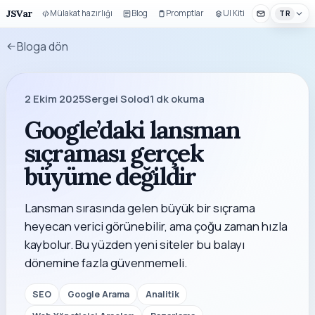
JSVar
Mülakat hazırlığı
Blog
Promptlar
UI Kiti
TR
Bloga dön
2 Ekim 2025
Sergei Solod
1
dk okuma
Google’daki lansman
sıçraması gerçek
büyüme değildir
Lansman sırasında gelen büyük bir sıçrama
heyecan verici görünebilir, ama çoğu zaman hızla
kaybolur. Bu yüzden yeni siteler bu balayı
dönemine fazla güvenmemeli.
SEO
Google Arama
Analitik