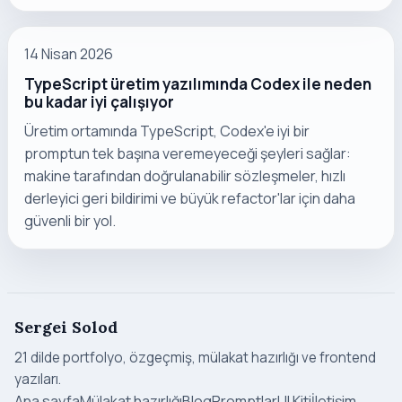
14 Nisan 2026
TypeScript üretim yazılımında Codex ile neden
bu kadar iyi çalışıyor
Üretim ortamında TypeScript, Codex'e iyi bir
promptun tek başına veremeyeceği şeyleri sağlar:
makine tarafından doğrulanabilir sözleşmeler, hızlı
derleyici geri bildirimi ve büyük refactor'lar için daha
güvenli bir yol.
Sergei Solod
21 dilde portfolyo, özgeçmiş, mülakat hazırlığı ve frontend
yazıları.
Ana sayfa
Mülakat hazırlığı
Blog
Promptlar
UI Kiti
İletişim