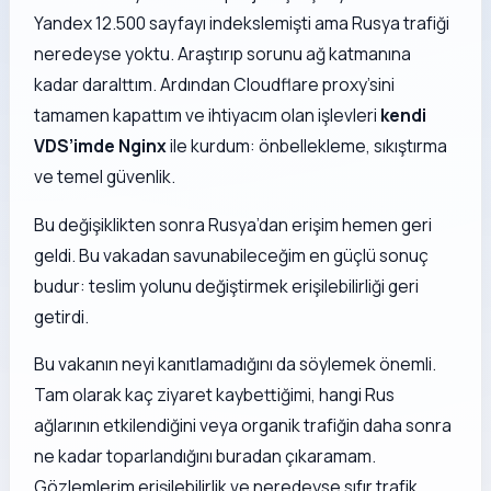
Yandex 12.500 sayfayı indekslemişti ama Rusya trafiği
neredeyse yoktu. Araştırıp sorunu ağ katmanına
kadar daralttım. Ardından Cloudflare proxy’sini
tamamen kapattım ve ihtiyacım olan işlevleri
kendi
VDS’imde Nginx
ile kurdum: önbellekleme, sıkıştırma
ve temel güvenlik.
Bu değişiklikten sonra Rusya’dan erişim hemen geri
geldi. Bu vakadan savunabileceğim en güçlü sonuç
budur: teslim yolunu değiştirmek erişilebilirliği geri
getirdi.
Bu vakanın neyi kanıtlamadığını da söylemek önemli.
Tam olarak kaç ziyaret kaybettiğimi, hangi Rus
ağlarının etkilendiğini veya organik trafiğin daha sonra
ne kadar toparlandığını buradan çıkaramam.
Gözlemlerim erişilebilirlik ve neredeyse sıfır trafik