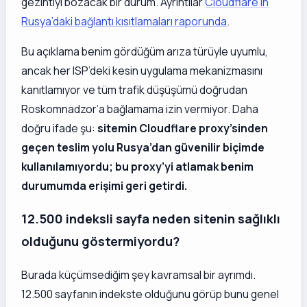
gezintiyi bozacak bir durum. Ayrıntılar
Cloudflare’ın
Rusya’daki bağlantı kısıtlamaları raporunda
.
Bu açıklama benim gördüğüm arıza türüyle uyumlu,
ancak her ISP’deki kesin uygulama mekanizmasını
kanıtlamıyor ve tüm trafik düşüşümü doğrudan
Roskomnadzor’a bağlamama izin vermiyor. Daha
doğru ifade şu:
sitemin Cloudflare proxy’sinden
geçen teslim yolu Rusya’dan güvenilir biçimde
kullanılamıyordu; bu proxy’yi atlamak benim
durumumda erişimi geri getirdi.
12.500 indeksli sayfa neden sitenin sağlıklı
olduğunu göstermiyordu?
Burada küçümsediğim şey kavramsal bir ayrımdı.
12.500 sayfanın indekste olduğunu görüp bunu genel