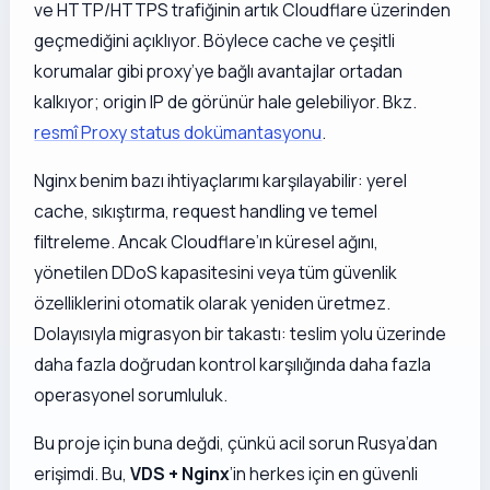
ve HTTP/HTTPS trafiğinin artık Cloudflare üzerinden
geçmediğini açıklıyor. Böylece cache ve çeşitli
korumalar gibi proxy’ye bağlı avantajlar ortadan
kalkıyor; origin IP de görünür hale gelebiliyor. Bkz.
resmî Proxy status dokümantasyonu
.
Nginx benim bazı ihtiyaçlarımı karşılayabilir: yerel
cache, sıkıştırma, request handling ve temel
filtreleme. Ancak Cloudflare’ın küresel ağını,
yönetilen DDoS kapasitesini veya tüm güvenlik
özelliklerini otomatik olarak yeniden üretmez.
Dolayısıyla migrasyon bir takastı: teslim yolu üzerinde
daha fazla doğrudan kontrol karşılığında daha fazla
operasyonel sorumluluk.
Bu proje için buna değdi, çünkü acil sorun Rusya’dan
erişimdi. Bu,
VDS + Nginx
’in herkes için en güvenli