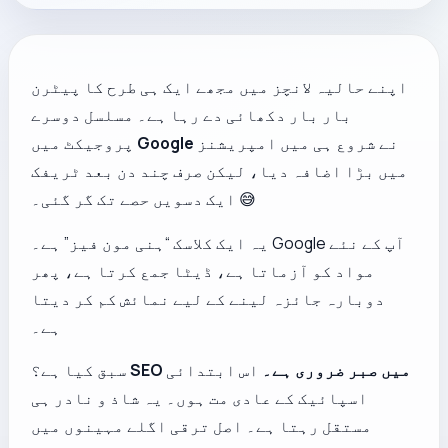
اپنے حالیہ لانچز میں مجھے ایک ہی طرح کا پیٹرن
بار بار دکھائی دے رہا ہے۔ مسلسل دوسرے
نے شروع ہی میں امپریشنز
Google
پروجیکٹ میں
میں بڑا اضافہ دیا، لیکن صرف چند دن بعد ٹریفک
ایک دسویں حصے تک گر گئی۔ 😅
یہ ایک کلاسک “ہنی مون فیز” ہے۔ Google آپ کے نئے
مواد کو آزماتا ہے، ڈیٹا جمع کرتا ہے، پھر
دوبارہ جائزہ لینے کے لیے نمائش کم کر دیتا
ہے۔
SEO میں صبر ضروری ہے۔
اس ابتدائی
سبق کیا ہے؟
اسپائیک کے عادی مت ہوں۔ یہ شاذ و نادر ہی
مستقل رہتا ہے۔ اصل ترقی اگلے مہینوں میں