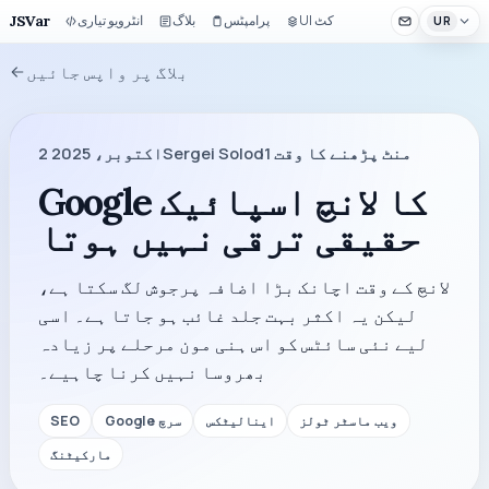
JSVar
UI کٹ
پرامپٹس
بلاگ
انٹرویو تیاری
UR
بلاگ پر واپس جائیں
منٹ پڑھنے کا وقت
1
Sergei Solod
2 اکتوبر، 2025
Google کا لانچ اسپائیک
حقیقی ترقی نہیں ہوتا
لانچ کے وقت اچانک بڑا اضافہ پرجوش لگ سکتا ہے،
لیکن یہ اکثر بہت جلد غائب ہو جاتا ہے۔ اسی
لیے نئی سائٹس کو اس ہنی مون مرحلے پر زیادہ
بھروسا نہیں کرنا چاہیے۔
ویب ماسٹر ٹولز
اینالیٹکس
Google سرچ
SEO
مارکیٹنگ