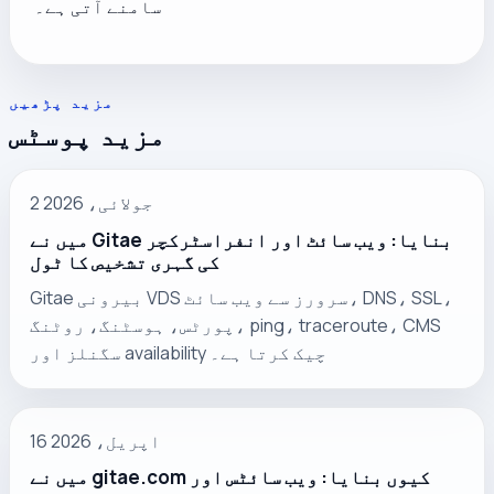
سامنے آتی ہے۔
مزید پڑھیں
مزید پوسٹس
2 جولائی، 2026
میں نے Gitae بنایا: ویب سائٹ اور انفراسٹرکچر
کی گہری تشخیص کا ٹول
Gitae بیرونی VDS سرورز سے ویب سائٹ، DNS، SSL،
پورٹس، ہوسٹنگ، روٹنگ، ping، traceroute، CMS
سگنلز اور availability چیک کرتا ہے۔
16 اپریل، 2026
میں نے gitae.com کیوں بنایا: ویب سائٹس اور