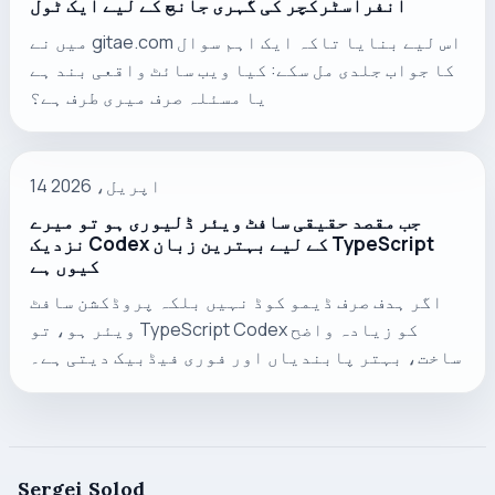
انفراسٹرکچر کی گہری جانچ کے لیے ایک ٹول
میں نے gitae.com اس لیے بنایا تاکہ ایک اہم سوال
کا جواب جلدی مل سکے: کیا ویب سائٹ واقعی بند ہے
یا مسئلہ صرف میری طرف ہے؟
14 اپریل، 2026
جب مقصد حقیقی سافٹ ویئر ڈلیوری ہو تو میرے
نزدیک Codex کے لیے بہترین زبان TypeScript
کیوں ہے
اگر ہدف صرف ڈیمو کوڈ نہیں بلکہ پروڈکشن سافٹ
ویئر ہو، تو TypeScript Codex کو زیادہ واضح
ساخت، بہتر پابندیاں اور فوری فیڈبیک دیتی ہے۔
Sergei Solod