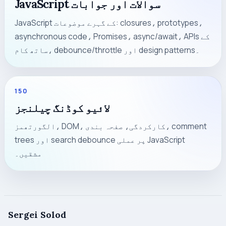
JavaScript سوالات اور جوابات
JavaScript کے گہرے موضوعات: closures، prototypes،
asynchronous code، Promises، async/await، APIs کے
ساتھ کام، debounce/throttle اور design patterns۔
150
لائیو کوڈنگ چیلنجز
الگورتھمز، DOM، کارکردگی، صفحہ بندی، comment
trees اور search debounce پر عملی JavaScript
مشقیں۔
Sergei Solod