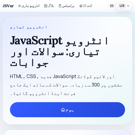
JSVar
UI کٹ
پرامپٹس
بلاگ
انٹرویو تیاری
UR
انٹرویو تیاری
JavaScript انٹرویو
تیاری: سوالات اور
جوابات
HTML، CSS، جدید JavaScript اور لائیو کوڈنگ
مشقوں پر 300 سے زیادہ سوالات کے ساتھ ایک جامع
فرنٹ اینڈ انٹرویو گائیڈ۔
ہوم