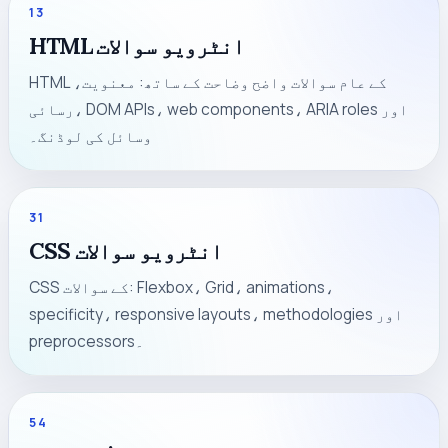
13
HTML انٹرویو سوالات
HTML کے عام سوالات واضح وضاحت کے ساتھ: معنویت،
رسائی، DOM APIs، web components، ARIA roles اور
وسائل کی لوڈنگ۔
31
CSS انٹرویو سوالات
CSS کے سوالات: Flexbox، Grid، animations،
specificity، responsive layouts، methodologies اور
preprocessors۔
54