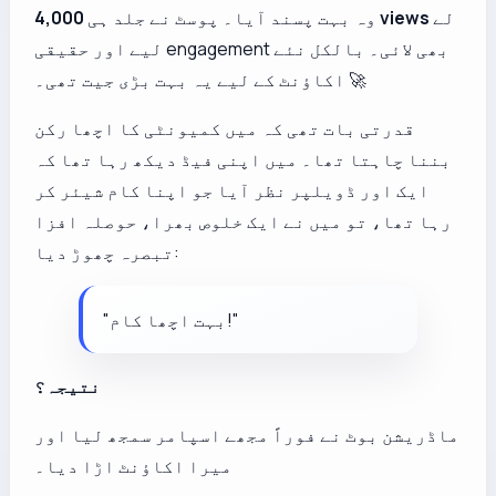
لے
4,000 views
وہ بہت پسند آیا۔ پوسٹ نے جلد ہی
لیے اور حقیقی engagement بھی لائی۔ بالکل نئے
اکاؤنٹ کے لیے یہ بہت بڑی جیت تھی۔ 🚀
قدرتی بات تھی کہ میں کمیونٹی کا اچھا رکن
بننا چاہتا تھا۔ میں اپنی فیڈ دیکھ رہا تھا کہ
ایک اور ڈویلپر نظر آیا جو اپنا کام شیئر کر
رہا تھا، تو میں نے ایک خلوص بھرا، حوصلہ افزا
تبصرہ چھوڑ دیا:
"بہت اچھا کام!"
نتیجہ؟
ماڈریشن بوٹ نے فوراً مجھے اسپامر سمجھ لیا اور
میرا اکاؤنٹ اڑا دیا۔