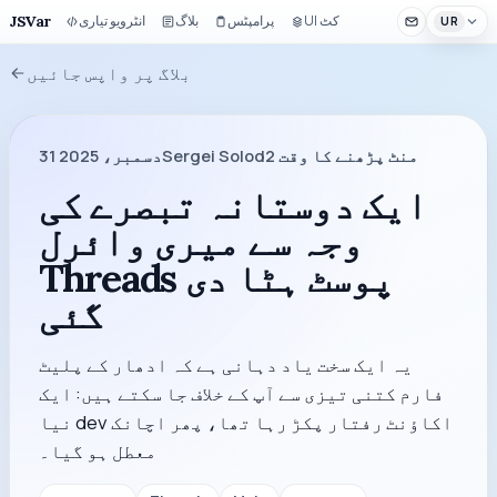
JSVar
UI کٹ
پرامپٹس
بلاگ
انٹرویو تیاری
UR
بلاگ پر واپس جائیں
منٹ پڑھنے کا وقت
2
Sergei Solod
31 دسمبر، 2025
ایک دوستانہ تبصرے کی
وجہ سے میری وائرل
Threads پوسٹ ہٹا دی
گئی
یہ ایک سخت یاد دہانی ہے کہ ادھار کے پلیٹ
فارم کتنی تیزی سے آپ کے خلاف جا سکتے ہیں: ایک
نیا dev اکاؤنٹ رفتار پکڑ رہا تھا، پھر اچانک
معطل ہو گیا۔