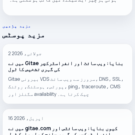
مزید پڑھیں
مزید پوسٹس
2 جولائی، 2026
میں نے Gitae بنایا: ویب سائٹ اور انفراسٹرکچر
کی گہری تشخیص کا ٹول
Gitae بیرونی VDS سرورز سے ویب سائٹ، DNS، SSL،
پورٹس، ہوسٹنگ، روٹنگ، ping، traceroute، CMS
سگنلز اور availability چیک کرتا ہے۔
16 اپریل، 2026
میں نے gitae.com کیوں بنایا: ویب سائٹس اور
انفراسٹرکچر کی گہری جانچ کے لیے ایک ٹول