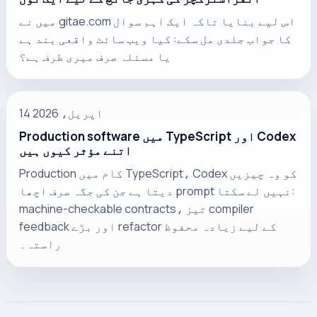
میں نے gitae.com اس لیے بنایا تاکہ ایک اہم سوال
کا جواب جلدی مل سکے: کیا ویب سائٹ واقعی بند ہے
یا مسئلہ صرف میری طرف ہے؟
14 اپریل، 2026
Production software میں TypeScript اور Codex
اتنے مؤثر کیوں ہیں
Production کام میں TypeScript، Codex کو وہ چیزیں
دیتا ہے جن کی جگہ صرف اچھا prompt نہیں لے سکتا:
machine-checkable contracts، تیز compiler
feedback اور بڑے refactor کے لیے زیادہ محفوظ
راستہ۔