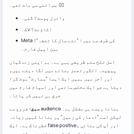
بس اتنی سی بات تھی۔ 🤷‍♂️
وائرل پوسٹ؟ گئی۔
اکاؤنٹ؟ لاک۔
Meta کی طرف سے میرا "نئے سال کا تحفہ"؟
بین اپیل فارم۔
اصل تلخ ستم ظریفی یہی ہے۔ ہم اپنی زندگیاں
پیچیدہ الگورتھمز بنانے میں لگا دیتے ہیں،
اور آخر میں ہمیں ایک ایسا "سمارٹ" بوٹ گرا
دیتا ہے جو ایک مخلص ساتھی اور اسپام فارم میں
فرق ہی نہیں کر پاتا۔
سبق:
شروع سے audience بنانا ویسے ہی مشکل ہے۔
لیکن اسے "ادھار کی زمین" پر بنانا کہیں زیادہ
خطرناک ہے۔ ایک false positive، اور آپ کی بنائی
ہوئی ہر چیز ایک سیکنڈ میں غائب ہو سکتی ہے۔