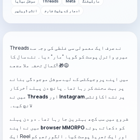
مارکیٹنگ
Meta
Threads
سوشل میڈیا
ادھار کے پلیٹ فارم
انڈی ڈویلپر
Threads نے صرف ایک معمولی سی غلطی کی وجہ سے
میری وائرل پوسٹ کو گویا "مار" دیا۔ نئے سال کا
کمال تحفہ ملا مجھے! 🎁😅
میں اپنے پروجیکٹس کے لیے سوشل موجودگی بنانے
پر بہت محنت کر رہا تھا۔ پانچ دن پہلے آخرکار
پر نئے اکاؤنٹس
Instagram
اور
Threads
میں نے
لانچ کیے۔
شروع میں سب کچھ بہترین جا رہا تھا۔ دو دن پہلے
کو دکھاتے ہوئے
browser MMORPG
میں نے اپنے
ایک Reel اور ایک تھریڈ پوسٹ کیا۔ الگورتھم کو