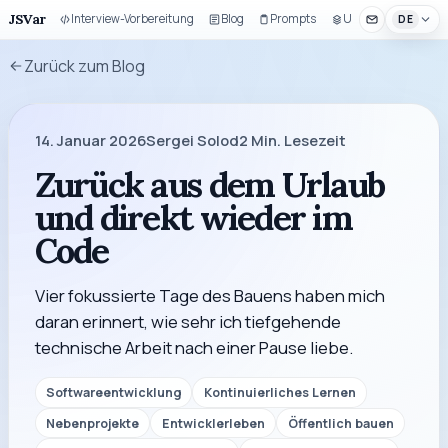
JSVar
Interview-Vorbereitung
Blog
Prompts
UI-Baukasten
DE
Zurück zum Blog
14. Januar 2026
Sergei Solod
2
Min. Lesezeit
Zurück aus dem Urlaub
und direkt wieder im
Code
Vier fokussierte Tage des Bauens haben mich
daran erinnert, wie sehr ich tiefgehende
technische Arbeit nach einer Pause liebe.
Softwareentwicklung
Kontinuierliches Lernen
Nebenprojekte
Entwicklerleben
Öffentlich bauen