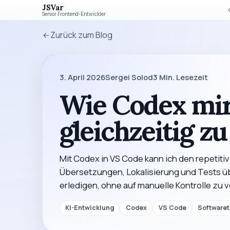
JSVar
Senior Frontend-Entwickler
Zurück zum Blog
3. April 2026
Sergei Solod
3
Min. Lesezeit
Wie Codex mir 
gleichzeitig z
Mit Codex in VS Code kann ich den repetiti
Übersetzungen, Lokalisierung und Tests übe
erledigen, ohne auf manuelle Kontrolle zu v
KI-Entwicklung
Codex
VS Code
Softwaret