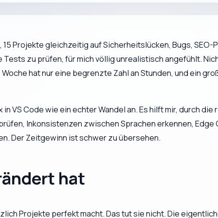
ng, 15 Projekte gleichzeitig auf Sicherheitslücken, Bugs, SE
Tests zu prüfen, für mich völlig unrealistisch angefühlt. Ni
e Woche hat nur eine begrenzte Zahl an Stunden, und ein groß
 in VS Code wie ein echter Wandel an. Es hilft mir, durch die
prüfen, Inkonsistenzen zwischen Sprachen erkennen, Edge 
en. Der Zeitgewinn ist schwer zu übersehen.
rändert hat
zlich Projekte perfekt macht. Das tut sie nicht. Die eigentli