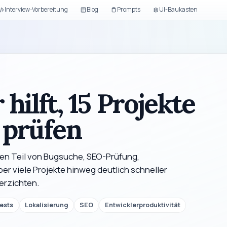
Interview-Vorbereitung
Blog
Prompts
UI-Baukasten
hilft, 15 Projekte
u prüfen
ven Teil von Bugsuche, SEO-Prüfung,
r viele Projekte hinweg deutlich schneller
erzichten.
ests
Lokalisierung
SEO
Entwicklerproduktivität