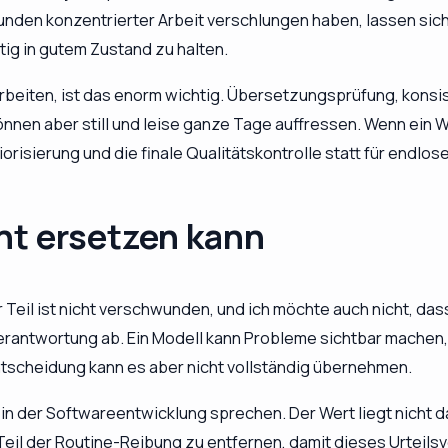
nden konzentrierter Arbeit verschlungen haben, lassen sich 
itig in gutem Zustand zu halten.
 arbeiten, ist das enorm wichtig. Übersetzungsprüfung, kons
nnen aber still und leise ganze Tage auffressen. Wenn ein 
iorisierung und die finale Qualitätskontrolle statt für endl
ht ersetzen kann
r Teil ist nicht verschwunden, und ich möchte auch nicht, das
rantwortung ab. Ein Modell kann Probleme sichtbar machen,
tscheidung kann es aber nicht vollständig übernehmen.
 in der Softwareentwicklung sprechen. Der Wert liegt nicht 
n Teil der Routine-Reibung zu entfernen, damit dieses Urtei