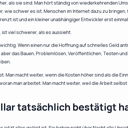
her, als sie sind. Man hört ständig von wiederkehrenden U
er, wie schwer es ist, Menschen im Internet dazu zu bringen,
renzt ist und ein kleiner unabhängiger Entwickler erst einm
t viel schwerer, als es aussieht.
ichtig. Wenn einen nur die Hoffnung auf schnelles Geld antr
 aber das Bauen, Problemlösen, Veröffentlichen, Testen und 
iben.
st. Man macht weiter, wenn die Kosten höher sind als die E
oran man arbeitet. Man macht weiter, weil die Arbeit selbst 
llar tatsächlich bestätigt 
 jetzt alles gelöst ist. Sie haben nicht über Nacht alle Unsi