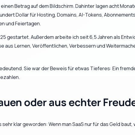
r einen Betrag auf dem Bildschirm. Dahinter lagen acht Mona
undert Dollar für Hosting, Domains, AI-Tokens, Abonnement
n und Feiertagen.
025 gestartet. Außerdem arbeite ich seit 6,5 Jahren als Entw
ase aus Lernen, Veröffentlichen, Verbessern und Weitermache
deutend. Sie war der Beweis für etwas Tieferes: Ein fremde
bezahlen.
bauen oder aus echter Freu
ss sehr klar geworden: Wenn man SaaS nur für das Geld baut, 