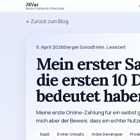
JSVar
Senior Frontend-Entwickler
Zurück zum Blog
5. April 2026
Sergei Solod
5
Min. Lesezeit
Mein erster 
die ersten 10 D
bedeutet habe
Meine erste Online-Zahlung für ein selbst g
mich aber der Beweis, dass ein echter Nutz
SaaS
Erster Umsatz
Indie Developer
Prod