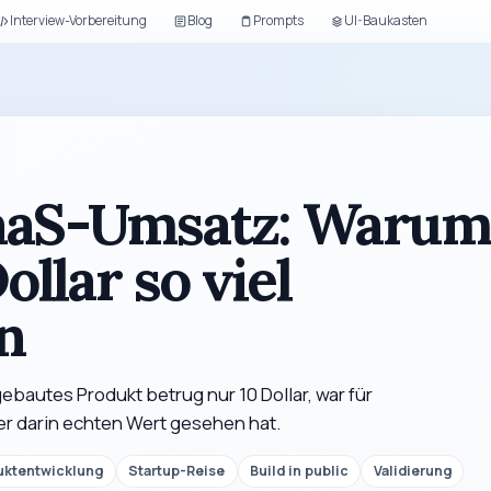
Interview-Vorbereitung
Blog
Prompts
UI-Baukasten
SaaS-Umsatz: Warum
ollar so viel
n
ebautes Produkt betrug nur 10 Dollar, war für
er darin echten Wert gesehen hat.
uktentwicklung
Startup-Reise
Build in public
Validierung