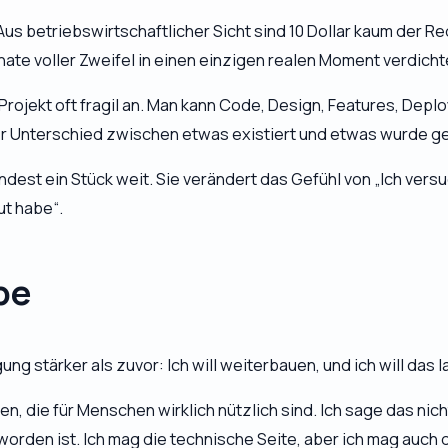
 betriebswirtschaftlicher Sicht sind 10 Dollar kaum der Red
nate voller Zweifel in einen einzigen realen Moment verdicht
n Projekt oft fragil an. Man kann Code, Design, Features, Dep
er Unterschied zwischen
etwas existiert
und
etwas wurde ge
ndest ein Stück weit. Sie verändert das Gefühl von „Ich ver
ut habe“.
be
 stärker als zuvor: Ich will weiterbauen, und ich will das la
en, die für Menschen wirklich nützlich sind. Ich sage das nich
orden ist. Ich mag die technische Seite, aber ich mag auch 