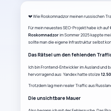
💔 Wie Roskomnadzor meinen russischen Traf
Für mein neuestes SEO-Projekt habe ich auf
Roskomnadzor
im Sommer 2025 kappte meine
sollte man die eigene Infrastruktur selbst kon
Das Rätsel um den fehlenden Traffi
Ich bin Frontend-Entwickler im Ausland und b
hervorragend aus: Yandex hatte stolze
12.5
Trotzdem lag mein realer Traffic aus Russland
Die unsichtbare Mauer
Also begann ich mit der Fehlersuche. Das P