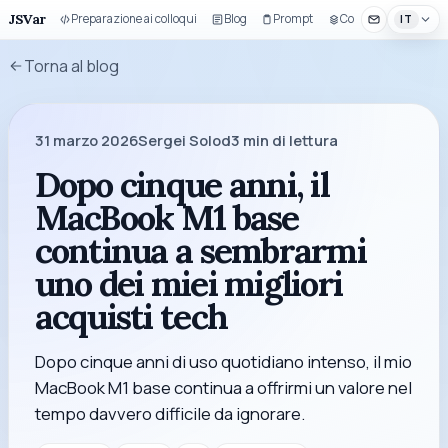
JSVar
Preparazione ai colloqui
Blog
Prompt
Componenti UI
IT
Torna al blog
31 marzo 2026
Sergei Solod
3
min di lettura
Dopo cinque anni, il
MacBook M1 base
continua a sembrarmi
uno dei miei migliori
acquisti tech
Dopo cinque anni di uso quotidiano intenso, il mio
MacBook M1 base continua a offrirmi un valore nel
tempo davvero difficile da ignorare.