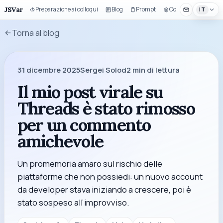
JSVar
Preparazione ai colloqui
Blog
Prompt
Componenti UI
IT
Torna al blog
31 dicembre 2025
Sergei Solod
2
min di lettura
Il mio post virale su
Threads è stato rimosso
per un commento
amichevole
Un promemoria amaro sul rischio delle
piattaforme che non possiedi: un nuovo account
da developer stava iniziando a crescere, poi è
stato sospeso all’improvviso.