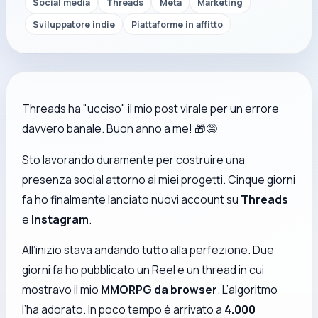
Social media
Threads
Meta
Marketing
Sviluppatore indie
Piattaforme in affitto
Threads ha "ucciso" il mio post virale per un errore
davvero banale. Buon anno a me! 🎁😅
Sto lavorando duramente per costruire una
presenza social attorno ai miei progetti. Cinque giorni
fa ho finalmente lanciato nuovi account su
Threads
e
Instagram
.
All’inizio stava andando tutto alla perfezione. Due
giorni fa ho pubblicato un Reel e un thread in cui
mostravo il mio
MMORPG da browser
. L’algoritmo
l’ha adorato. In poco tempo è arrivato a
4.000